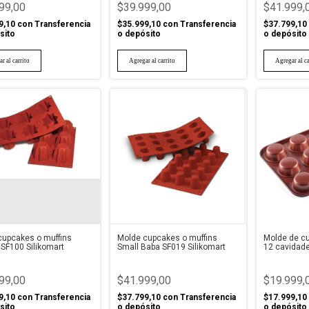
99,00
$39.999,00
$41.999,
9,10
con
Transferencia
$35.999,10
con
Transferencia
$37.799,10
sito
o depósito
o depósito
cupcakes o muffins
Molde cupcakes o muffins
Molde de cu
SF100 Silikomart
Small Baba SF019 Silikomart
12 cavidad
99,00
$41.999,00
$19.999,
9,10
con
Transferencia
$37.799,10
con
Transferencia
$17.999,10
sito
o depósito
o depósito