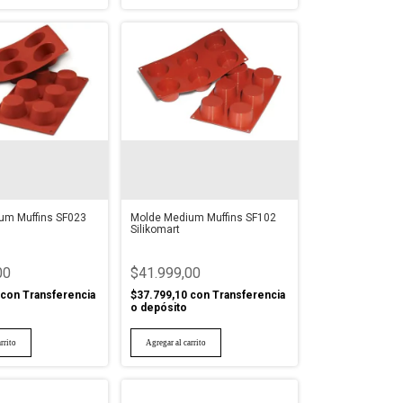
um Muffins SF023
Molde Medium Muffins SF102
Silikomart
00
$41.999,00
con
Transferencia
$37.799,10
con
Transferencia
o depósito