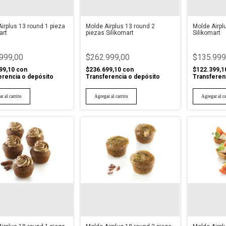
irplus 13 round 1 pieza
Molde Airplus 13 round 2
Molde Airpl
art
piezas Silikomart
Silikomart
999,00
$262.999,00
$135.999
99,10
con
$236.699,10
con
$122.399,1
erencia o depósito
Transferencia o depósito
Transferen