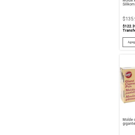
Molde A
Silikom
$135.
$122.3
Transf
Molde 
gigante