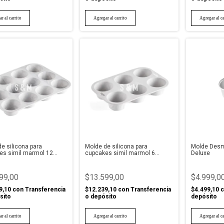
e silicona para
Molde de silicona para
Molde Desm
es simil marmol 12
cupcakes simil marmol 6
Deluxe
des
cavidades
99,00
$13.599,00
$4.999,0
9,10
con
Transferencia
$12.239,10
con
Transferencia
$4.499,10
c
sito
o depósito
depósito