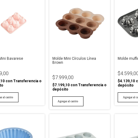
Mini Bavarese
Molde Mini Círculos Línea
Molde muffi
Brown
9,00
$4.599,0
$7.999,00
,10
con
Transferencia o
$4.139,10
c
$7.199,10
con
Transferencia o
to
depósito
depósito