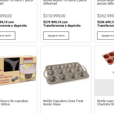
irplus 18 round 1 pieza
Molde Airplus 18 round 2 pieza
Molde Airpl
art
Silikomart
piezas Sili
999,00
$310.999,00
$262.999
99,10
con
$279.899,10
con
$236.699,1
erencia o depósito
Transferencia o depósito
Transferen
clasico de cupcakes
Molde Cupcakes Línea Treat
Molde cupca
 Wilton
Nordic Ware
Charlotte S