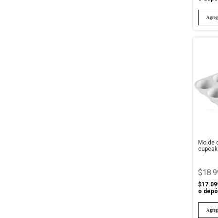
Molde d
cupcak
cavida
$18.9
$17.09
o depó