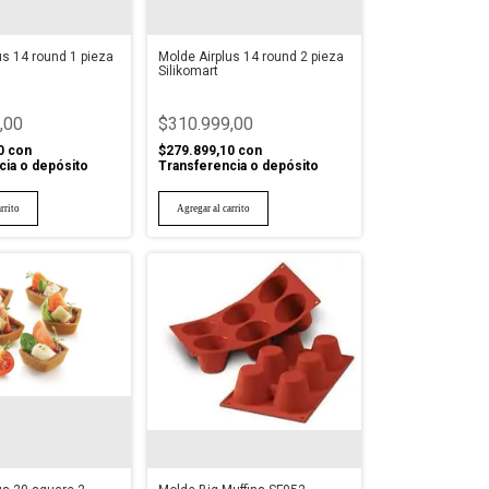
us 14 round 1 pieza
Molde Airplus 14 round 2 pieza
Silikomart
,00
$310.999,00
0
con
$279.899,10
con
cia o depósito
Transferencia o depósito