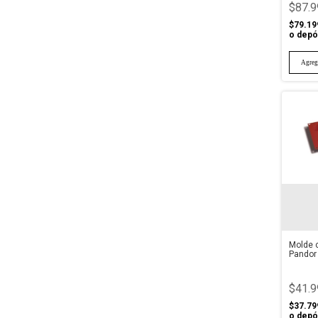
$87.9
$79.19
o depó
Molde 
Pandor 
$41.9
$37.79
o depó