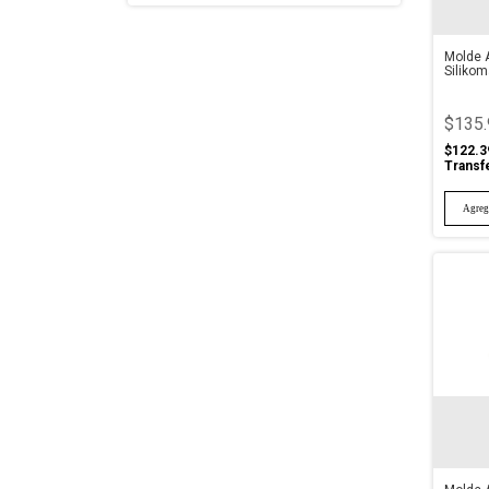
Molde A
Silikom
$135.
$122.3
Transf