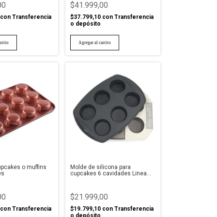
00
$41.999,00
con
Transferencia
$37.799,10
con
Transferencia
o depósito
pcakes o muffins
Molde de silicona para
es
cupcakes 6 cavidades Linea
Grayish
00
$21.999,00
con
Transferencia
$19.799,10
con
Transferencia
o depósito