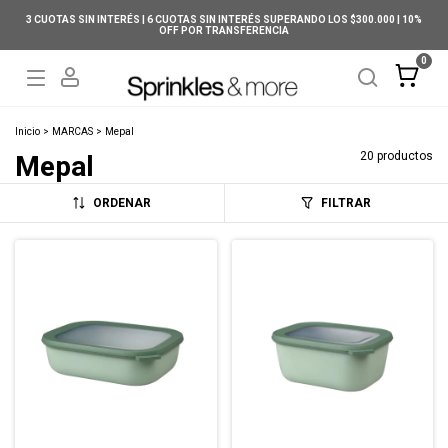
3 CUOTAS SIN INTERÉS | 6 CUOTAS SIN INTERÉS SUPERANDO LOS $300.000 | 10%
OFF POR TRANSFERENCIA
0
Inicio
>
MARCAS
>
Mepal
20 productos
Mepal
ORDENAR
FILTRAR