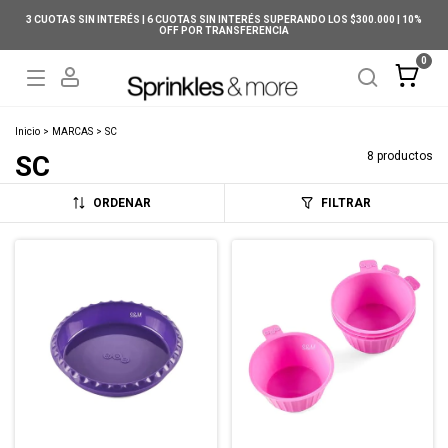
3 CUOTAS SIN INTERÉS | 6 CUOTAS SIN INTERÉS SUPERANDO LOS $300.000 | 10%
OFF POR TRANSFERENCIA
0
Inicio
>
MARCAS
>
SC
8 productos
SC
ORDENAR
FILTRAR