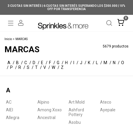
3 CUOTAS SIN INTERÉS | 6 CUOTAS SIN INTERÉS SUPERANDO LOS $300.000 | 10%
OFF POR TRANSFERENCIA
0
Inicio
>
MARCAS
5679 productos
MARCAS
A
B
C
D
E
F
G
H
I
J
K
L
M
N
O
P
R
S
T
V
W
Z
A
AC
Alpino
Art Mold
Ateco
AIEI
Among Xoxo
Ashford
Ayepale
Pottery
Allegra
Ancestral
Asobu