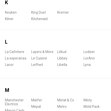
K
Keuken
King Dust
Kremer
Kilner
Kitchenaid
L
La Cafetiere
Layers & More
Lékué
Lodiser
La esperanza
Le Cuisine
Libbey
LorAnn
Lacor
Leifheit
Libella
Lyna
M
Manchester
Matfer
Metal & Co
Misty
Electrics
Mepal
Metro
Mold Pack
Mason Cash