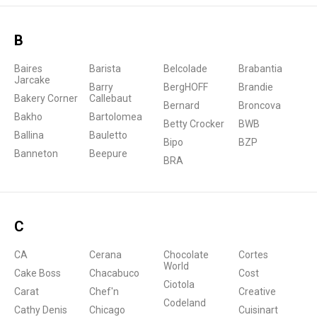
B
Baires
Barista
Belcolade
Brabantia
Jarcake
Barry
BergHOFF
Brandie
Bakery Corner
Callebaut
Bernard
Broncova
Bakho
Bartolomea
Betty Crocker
BWB
Ballina
Bauletto
Bipo
BZP
Banneton
Beepure
BRA
C
CA
Cerana
Chocolate
Cortes
World
Cake Boss
Chacabuco
Cost
Ciotola
Carat
Chef'n
Creative
Codeland
Cathy Denis
Chicago
Cuisinart