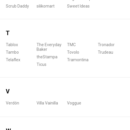
Scrub Daddy
silikomart
Sweet Ideas
T
Tablox
The Everyday
TMC
Tronador
Baker
Tambo
Tovolo
Trudeau
theStampa
Telaflex
Tramontina
Ticus
V
Verdón
Villa Vainilla
Voggue