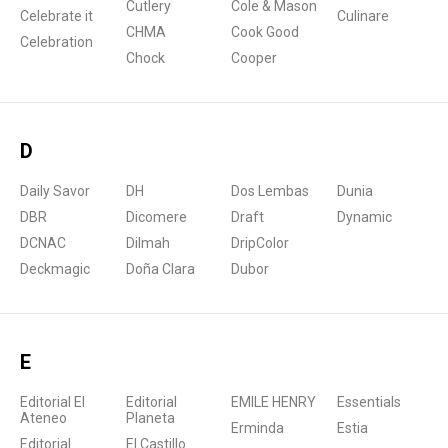
Cutlery
Cole & Mason
Celebrate it
Culinare
CHMA
Cook Good
Celebration
Chock
Cooper
D
Daily Savor
DH
Dos Lembas
Dunia
DBR
Dicomere
Draft
Dynamic
DCNAC
Dilmah
DripColor
Deckmagic
Doña Clara
Dubor
E
Editorial El
Editorial
EMILE HENRY
Essentials
Ateneo
Planeta
Erminda
Estia
Editorial
El Castillo