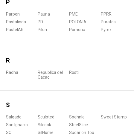
P
Parpen
Pauna
PME
PPRR
Pastalinda
PD
POLONIA
Puratos
PastelAR
Pilon
Pomona
Pyrex
R
Radha
Republica del
Rosti
Cacao
S
Salgado
Sculpted
Soehnle
Sweet Stamp
San Ignacio
Silcook
SteelSlice
SC
SilHome
Sugar on Top