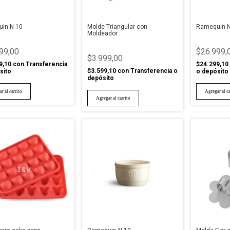
in N 10
Molde Triangular con
Ramequin N
Moldeador
99,00
$26.999,
$3.999,00
9,10
con
Transferencia
$24.299,10
$3.599,10
con
Transferencia o
sito
o depósito
depósito