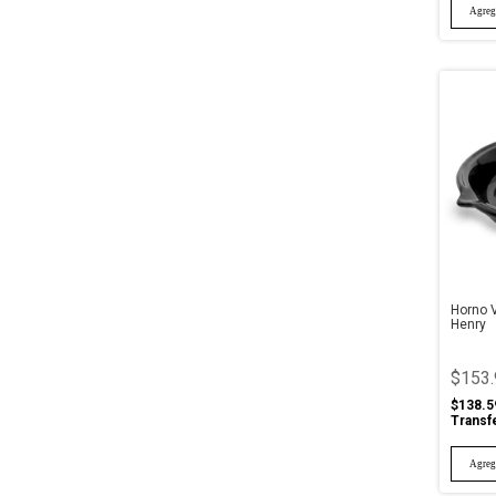
Horno V
Henry
$153.
$138.5
Transf