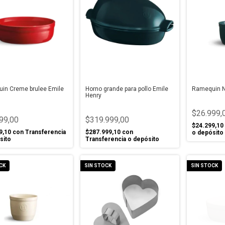
in Creme brulee Emile
Horno grande para pollo Emile
Ramequin N
Henry
$26.999,
99,00
$319.999,00
$24.299,10
9,10
con
Transferencia
$287.999,10
con
o depósito
sito
Transferencia o depósito
CK
SIN STOCK
SIN STOCK