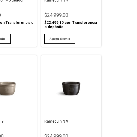
con Moldeador
Ramequin N 9
0
$24.999,00
on
Transferencia o
$22.499,10
con
Transferencia
o depósito
 9
Ramequin N 9
00
$24.999,00