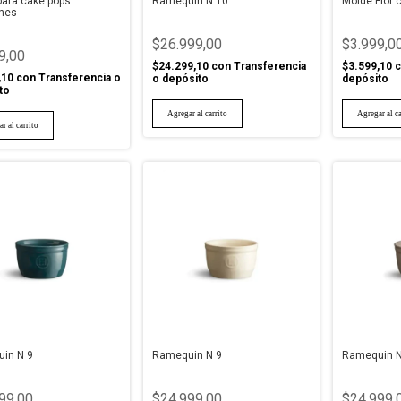
para cake pops
Ramequin N 10
Molde Flor 
nes
$26.999,00
$3.999,0
9,00
$24.299,10
con
Transferencia
$3.599,10
c
,10
con
Transferencia o
o depósito
depósito
to
in N 9
Ramequin N 9
Ramequin N
99,00
$24.999,00
$24.999,