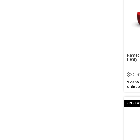
Ramequ
Henry
$25.9
$23.39
o depó
SIN STO