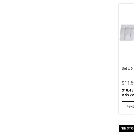
Set x 
$11.5
$10.43
o depó
SIN STO