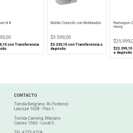
in N 8
Molde Corazón con Moldeador
Ramequin C
Henry
99,00
$3.599,00
$25.999,
9,10
con
Transferencia
$3.239,10
con
Transferencia o
$23.399,10
sito
depósito
o depósito
CONTACTO
Tienda Belgrano: Av Federico
Lacroze 1658 - Piso 1.
Tienda Canning: Mariano
Castex 1560 - Local 5..
TEL 4773-9718