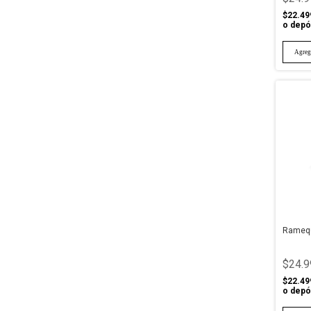
$22.49
o depó
Ramequ
$24.9
$22.49
o depó