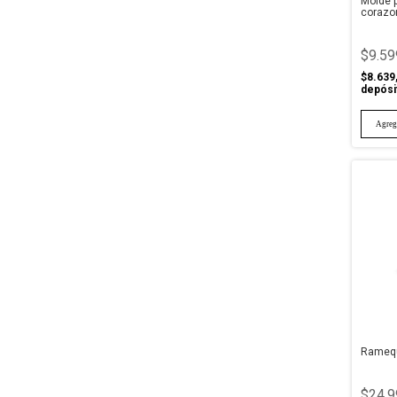
Molde 
corazo
$9.59
$8.639
depósi
Ramequ
$24.9