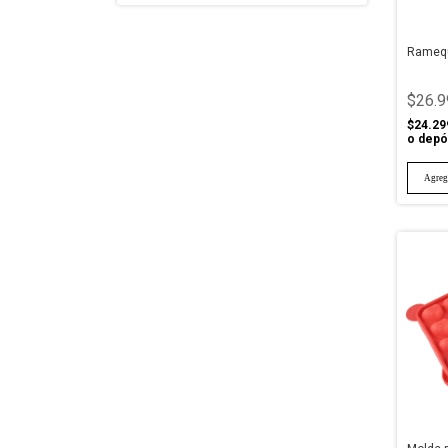
Ramequ
$26.9
$24.29
o depó