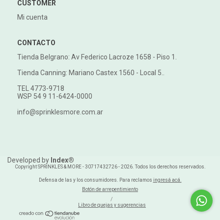
CUSTOMER
Mi cuenta
CONTACTO
Tienda Belgrano: Av Federico Lacroze 1658 - Piso 1.
Tienda Canning: Mariano Castex 1560 - Local 5..
TEL 4773-9718
WSP 54 9 11-6424-0000
info@sprinklesmore.com.ar
Developed by
Index®
Copyright SPRINKLES & MORE - 30717432726 - 2026. Todos los derechos reservados.
Defensa de las y los consumidores. Para reclamos
ingresá acá.
Botón de arrepentimiento
/
Libro de quejas y sugerencias