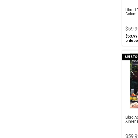
Libro 1
Colom
$59.9
$53.99
o depó
SIN STO
Libro A
Ximena
$59.9