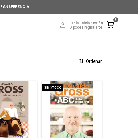
 TRANSFERENCIA
0
¡Hola!
Iniciá sesión
O podés registrarte
Ordenar
SIN STOCK