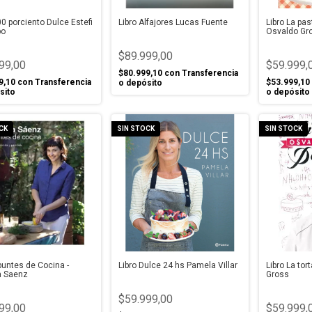
00 porciento Dulce Estefi
Libro Alfajores Lucas Fuente
Libro La pas
bo
Osvaldo Gr
$89.999,00
99,00
$59.999,
$80.999,10
con
Transferencia
9,10
con
Transferencia
$53.999,10
o depósito
sito
o depósito
CK
SIN STOCK
SIN STOCK
puntes de Cocina -
Libro Dulce 24 hs Pamela Villar
Libro La tor
 Saenz
Gross
$59.999,00
99,00
$59.999,